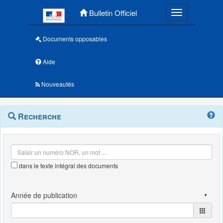
Menu principal
Bulletin Officiel
Toggle navigatio
Documents opposables
Aide
Nouveautés
Navigation
Menu
Recherche
contextuel
et
outils
annexes
dans le texte intégral des documents