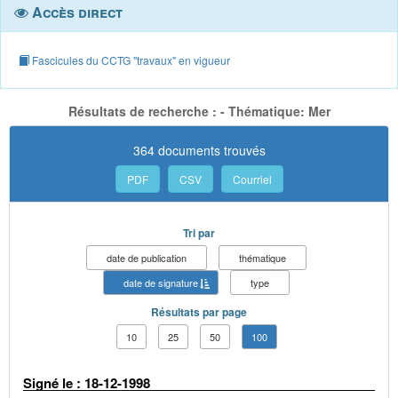
Accès direct
Fascicules du CCTG "travaux" en vigueur
Résultats de recherche : - Thématique: Mer
364 documents trouvés
PDF
CSV
Courriel
Tri par
date de publication
thématique
date de signature
type
Résultats par page
10
25
50
100
Signé le : 18-12-1998