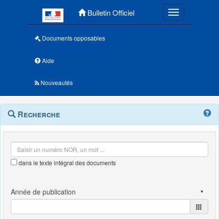
Menu principal
Bulletin Officiel
Toggle navigatio
Documents opposables
Aide
Nouveautés
Navigation
Menu
Recherche
contextuel
et
outils
annexes
dans le texte intégral des documents