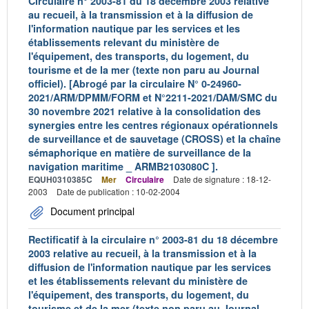
Circulaire n° 2003-81 du 18 décembre 2003 relative
au recueil, à la transmission et à la diffusion de
l'information nautique par les services et les
établissements relevant du ministère de
l'équipement, des transports, du logement, du
tourisme et de la mer (texte non paru au Journal
officiel). [Abrogé par la circulaire N° 0-24960-
2021/ARM/DPMM/FORM et N°2211-2021/DAM/SMC du
30 novembre 2021 relative à la consolidation des
synergies entre les centres régionaux opérationnels
de surveillance et de sauvetage (CROSS) et la chaîne
sémaphorique en matière de surveillance de la
navigation maritime _ ARMB2103080C ].
EQUH0310385C
Mer
Circulaire
Date de signature : 18-12-
2003
Date de publication : 10-02-2004
Document principal
Rectificatif à la circulaire n° 2003-81 du 18 décembre
2003 relative au recueil, à la transmission et à la
diffusion de l'information nautique par les services
et les établissements relevant du ministère de
l'équipement, des transports, du logement, du
tourisme et de la mer (texte non paru au Journal