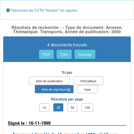
Fascicules du CCTG "travaux" en vigueur
Résultats de recherche : - Type de document: Annexe,
Thématique: Transports, Année de publication: 2000
4 documents trouvés
PDF
CSV
Courriel
Tri par
date de publication
thématique
date de signature
type
Résultats par page
10
25
50
100
Signé le : 16-11-1999