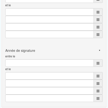
et le
entre le
et le