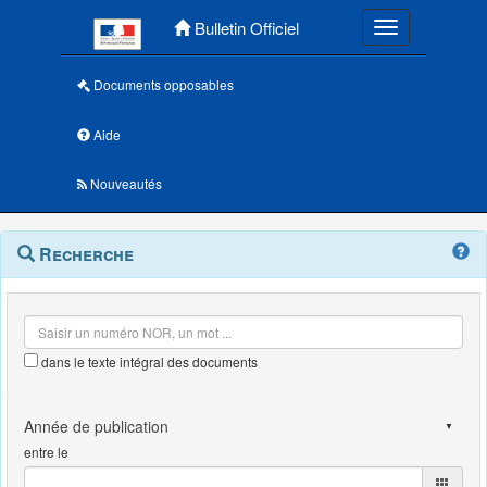
Menu principal
Bulletin Officiel
Toggle navigatio
Documents opposables
Aide
Nouveautés
Navigation
Menu
Recherche
contextuel
et
outils
annexes
dans le texte intégral des documents
entre le