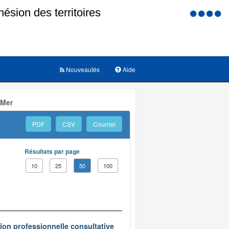
Menu
d'accessi
Nouveautés
Aide
 Mer
PDF
CSV
Courriel
Résultats par page
10
25
50
100
on professionnelle consultative