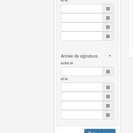
entre le
et le