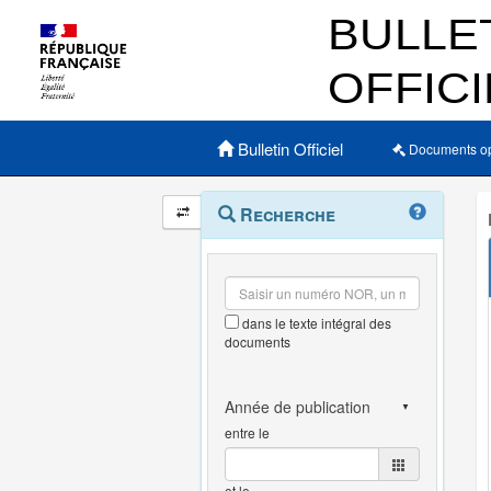
Menu principal
Bulletin Officiel
Documents o
Navigation
Menu
Recherche
contextuel
et
outils
annexes
dans le texte intégral des
documents
entre le
et le