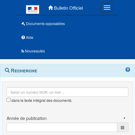
Menu principal
Bulletin Officiel
Toggle navigatio
Documents opposables
Aide
Nouveautés
Navigation
Menu
Recherche
contextuel
et
outils
annexes
dans le texte intégral des documents