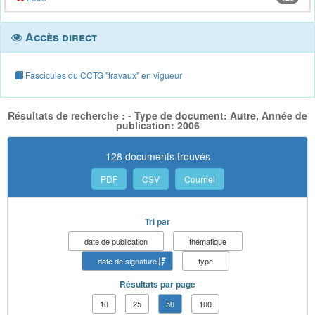
Accès direct
Fascicules du CCTG "travaux" en vigueur
Résultats de recherche : - Type de document: Autre, Année de
publication: 2006
128 documents trouvés
PDF
CSV
Courriel
Tri par
date de publication
thématique
date de signature
type
Résultats par page
10
25
50
100