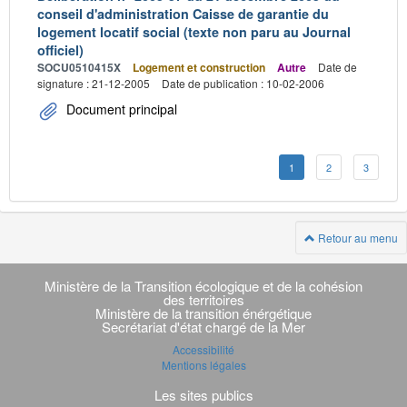
conseil d'administration Caisse de garantie du
logement locatif social (texte non paru au Journal
officiel)
SOCU0510415X
Logement et construction
Autre
Date de
signature : 21-12-2005
Date de publication : 10-02-2006
Document principal
1
2
3
Retour au menu
Navigation
transverse
Ministère de la Transition écologique et de la cohésion
des territoires
Ministère de la transition énérgétique
Secrétariat d'état chargé de la Mer
Accessibilité
Mentions légales
Les sites publics