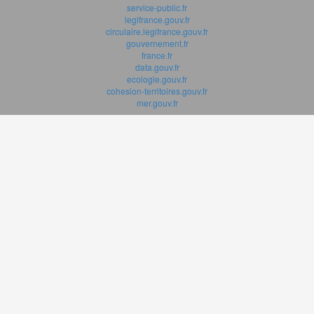
service-public.fr
legifrance.gouv.fr
circulaire.legifrance.gouv.fr
gouvernement.fr
france.fr
data.gouv.fr
ecologie.gouv.fr
cohesion-territoires.gouv.fr
mer.gouv.fr