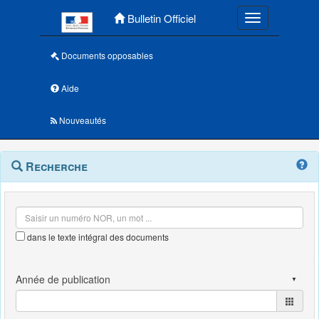
Menu principal
Bulletin Officiel
Toggle navigatio
Documents opposables
Aide
Nouveautés
Navigation
Menu
Recherche
contextuel
et
outils
annexes
dans le texte intégral des documents