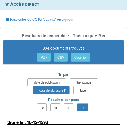
Accès direct
Fascicules du CCTG "travaux" en vigueur
Résultats de recherche : - Thématique: Mer
364 documents trouvés
PDF
CSV
Courriel
Tri par
date de publication
thématique
date de signature
type
Résultats par page
10
25
50
100
Signé le : 18-12-1998