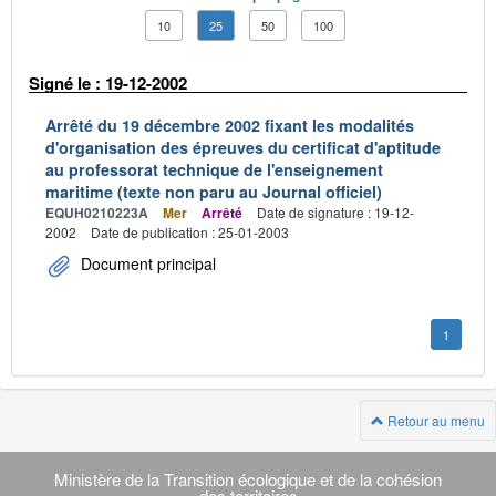
10
25
50
100
Signé le : 19-12-2002
Arrêté du 19 décembre 2002 fixant les modalités
d'organisation des épreuves du certificat d'aptitude
au professorat technique de l'enseignement
maritime (texte non paru au Journal officiel)
EQUH0210223A
Mer
Arrêté
Date de signature : 19-12-
2002
Date de publication : 25-01-2003
Document principal
1
Retour au menu
Navigation
transverse
Ministère de la Transition écologique et de la cohésion
des territoires