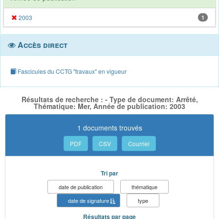
2003
1
Accès direct
Fascicules du CCTG "travaux" en vigueur
Résultats de recherche : - Type de document: Arrêté,
Thématique: Mer, Année de publication: 2003
1 documents trouvés
PDF
CSV
Courriel
Tri par
date de publication
thématique
date de signature
type
Résultats par page