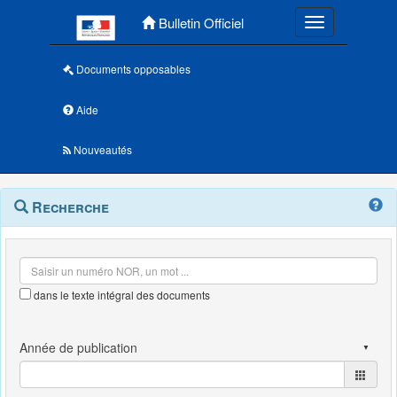
Menu principal
Bulletin Officiel
Toggle navigatio
Documents opposables
Aide
Nouveautés
Navigation
Menu
Recherche
contextuel
et
outils
annexes
dans le texte intégral des documents