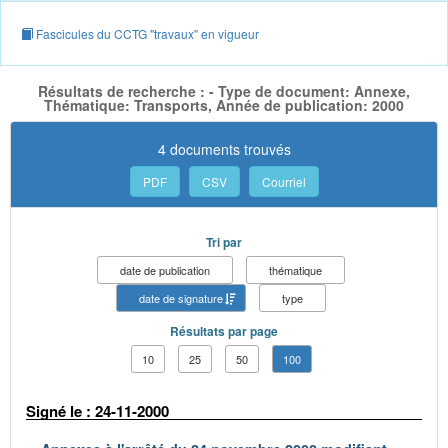
Fascicules du CCTG "travaux" en vigueur
Résultats de recherche : - Type de document: Annexe,
Thématique: Transports, Année de publication: 2000
4 documents trouvés
PDF
CSV
Courriel
Tri par
date de publication
thématique
date de signature
type
Résultats par page
10
25
50
100
Signé le : 24-11-2000