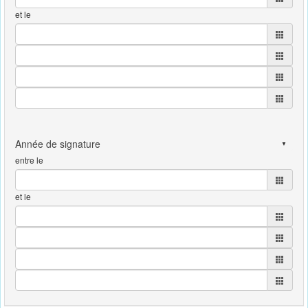
et le
entre le
et le