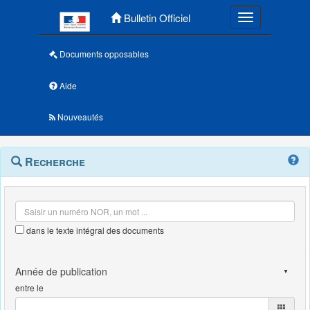
Menu principal
Bulletin Officiel
Toggle navigatio
Documents opposables
Aide
Nouveautés
Navigation
Menu
Recherche
contextuel
et
outils
annexes
dans le texte intégral des documents
entre le