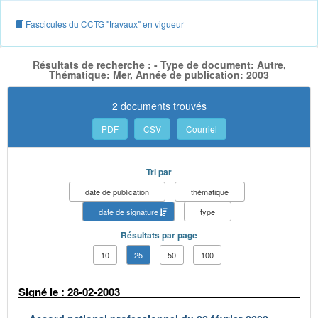
Fascicules du CCTG "travaux" en vigueur
Résultats de recherche : - Type de document: Autre,
Thématique: Mer, Année de publication: 2003
2 documents trouvés
PDF
CSV
Courriel
Tri par
date de publication
thématique
date de signature
type
Résultats par page
10
25
50
100
Signé le : 28-02-2003