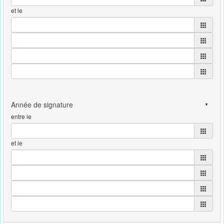
et le
entre le
et le