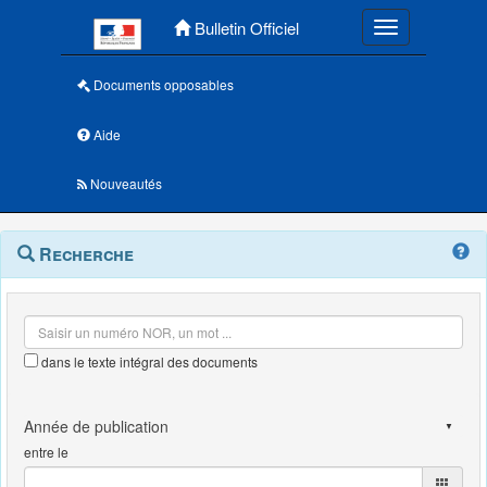
Menu principal
Bulletin Officiel
Toggle navigatio
Documents opposables
Aide
Nouveautés
Navigation
Menu
Recherche
contextuel
et
outils
annexes
dans le texte intégral des documents
entre le