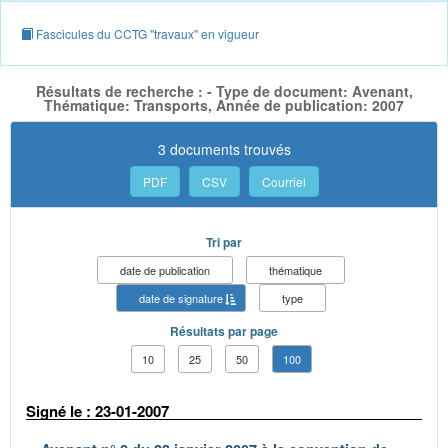
Fascicules du CCTG "travaux" en vigueur
Résultats de recherche : - Type de document: Avenant,
Thématique: Transports, Année de publication: 2007
3 documents trouvés
PDF
CSV
Courriel
Tri par
date de publication
thématique
date de signature
type
Résultats par page
10
25
50
100
Signé le : 23-01-2007