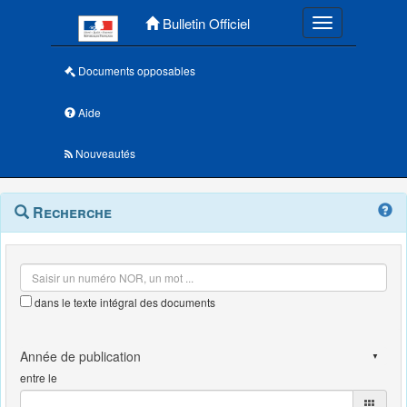
Menu principal
Bulletin Officiel
Toggle navigatio
Documents opposables
Aide
Nouveautés
Navigation
Menu
Recherche
contextuel
et
outils
annexes
dans le texte intégral des documents
entre le