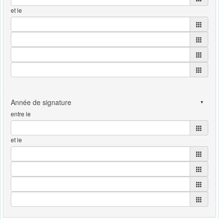
et le
entre le
et le