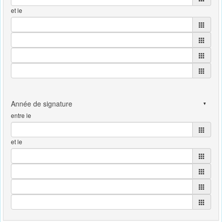
et le
entre le
et le