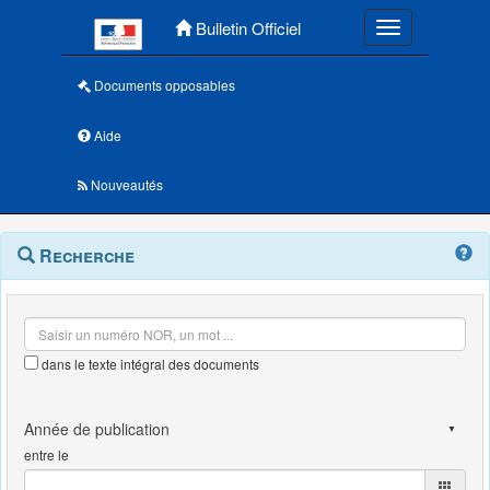
Menu principal
Bulletin Officiel
Toggle navigatio
Documents opposables
Aide
Nouveautés
Navigation
Menu
Recherche
contextuel
et
outils
annexes
dans le texte intégral des documents
entre le