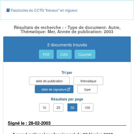
Fascicules du CCTG "travaux" en vigueur
Résultats de recherche : - Type de document: Autre,
Thématique: Mer, Année de publication: 2003
2 documents trouvés
PDF
CSV
Courriel
Tri par
date de publication
thématique
date de signature
type
Résultats par page
10
25
50
100
Signé le : 28-02-2003