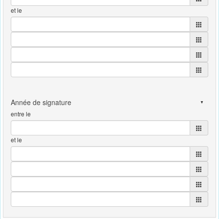
et le
entre le
et le