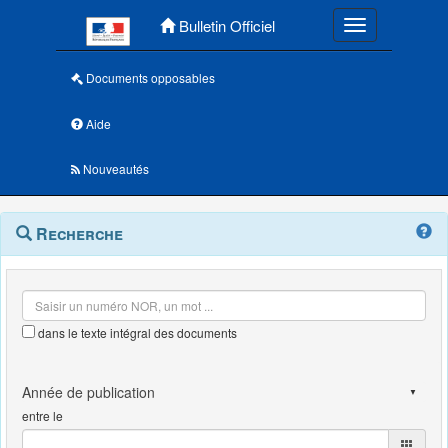
Menu principal
Bulletin Officiel
Toggle navigatio
Documents opposables
Aide
Nouveautés
Navigation
Menu
Recherche
contextuel
et
outils
annexes
dans le texte intégral des documents
entre le