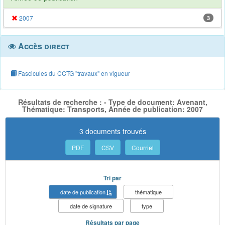
2007
3
Accès direct
Fascicules du CCTG "travaux" en vigueur
Résultats de recherche : - Type de document: Avenant,
Thématique: Transports, Année de publication: 2007
3 documents trouvés
PDF
CSV
Courriel
Tri par
date de publication
thématique
date de signature
type
Résultats par page