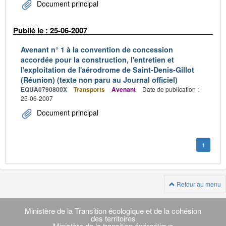
Document principal
Publié le : 25-06-2007
Avenant n° 1 à la convention de concession
accordée pour la construction, l'entretien et
l'exploitation de l'aérodrome de Saint-Denis-Gillot
(Réunion) (texte non paru au Journal officiel)
EQUA0790800X
Transports
Avenant
Date de publication :
25-06-2007
Document principal
1
Retour au menu
Navigation
transverse
Ministère de la Transition écologique et de la cohésion
des territoires
Ministère de la transition énérgétique