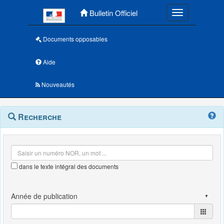
Menu principal
Bulletin Officiel
Toggle navigatio
Documents opposables
Aide
Nouveautés
Navigation
Menu
Recherche
contextuel
et
outils
annexes
dans le texte intégral des documents