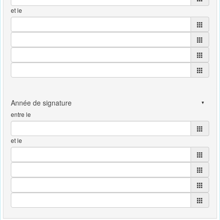
et le
entre le
et le