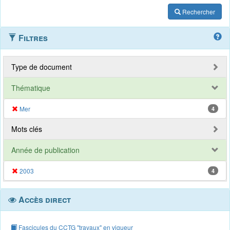
Rechercher
Filtres
Type de document
Thématique
Mer
4
Mots clés
Année de publication
2003
4
Accès direct
Fascicules du CCTG "travaux" en vigueur