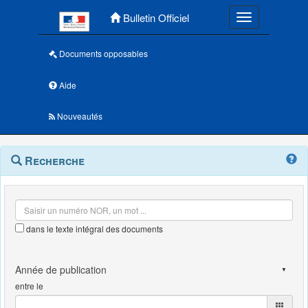
Menu principal
Bulletin Officiel
Toggle navigatio
Documents opposables
Aide
Nouveautés
Navigation
Menu
Recherche
contextuel
et
outils
annexes
dans le texte intégral des documents
entre le