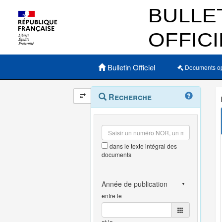
Menu principal
Bulletin Officiel
Documents o
Navigation
Menu
Recherche
contextuel
et
outils
annexes
dans le texte intégral des
documents
entre le
et le