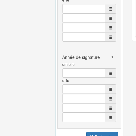
entre le
et le