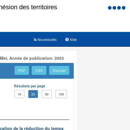
Menu
d'accessi
Nouveautés
Aide
 Mer, Année de publication: 2003
PDF
CSV
Courriel
Résultats par page
10
25
50
100
ication de la réduction du temps