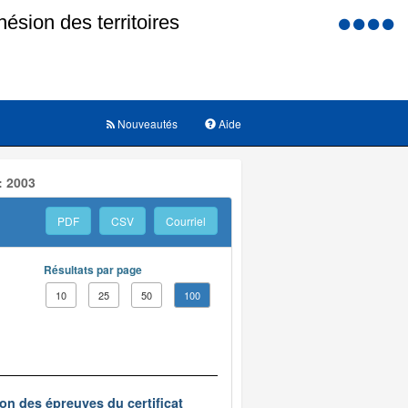
Menu
d'accessi
Nouveautés
Aide
: 2003
PDF
CSV
Courriel
Résultats par page
10
25
50
100
on des épreuves du certificat