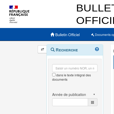
Menu principal
Bulletin Officiel
Documents o
Navigation
Menu
Recherche
contextuel
et
outils
annexes
dans le texte intégral des
documents