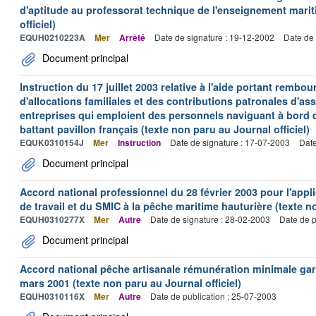
d'aptitude au professorat technique de l'enseignement marit
officiel)
EQUH0210223A
Mer
Arrêté
Date de signature : 19-12-2002
Date de 
Document principal
Instruction du 17 juillet 2003 relative à l'aide portant remb
d'allocations familiales et des contributions patronales d'
entreprises qui emploient des personnels naviguant à bord
battant pavillon français (texte non paru au Journal officiel)
EQUK0310154J
Mer
Instruction
Date de signature : 17-07-2003
Date
Document principal
Accord national professionnel du 28 février 2003 pour l'appl
de travail et du SMIC à la pêche maritime hauturière (texte no
EQUH0310277X
Mer
Autre
Date de signature : 28-02-2003
Date de p
Document principal
Accord national pêche artisanale rémunération minimale ga
mars 2001 (texte non paru au Journal officiel)
EQUH0310116X
Mer
Autre
Date de publication : 25-07-2003