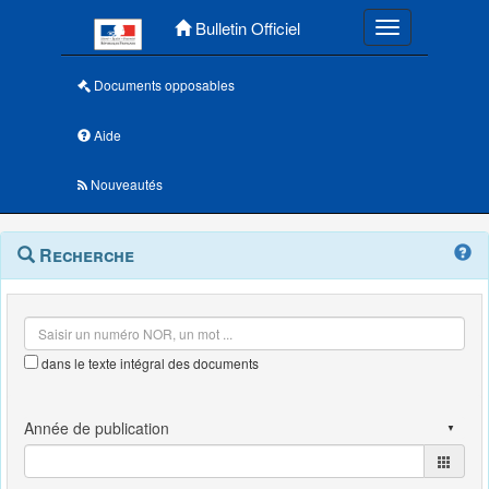
Menu principal
Bulletin Officiel
Toggle navigatio
Documents opposables
Aide
Nouveautés
Navigation
Menu
Recherche
contextuel
et
outils
annexes
dans le texte intégral des documents