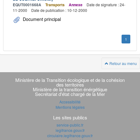
EQUT0001668A
Transports
Annexe
Date de signature : 24-
11-2000
Date de publication : 10-12-2000
Document principal
1
Retour au menu
Navigation
transverse
Ministère de la Transition écologique et de la cohésion
des territoires
Ministère de la transition énérgétique
Secrétariat d'état chargé de la Mer
Accessibilité
Mentions légales
Les sites publics
service-public.fr
legifrance.gouv.fr
circulaire.legifrance.gouv.fr