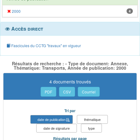
2000
4
Accès direct
Fascicules du CCTG "travaux" en vigueur
Résultats de recherche : - Type de document: Annexe,
Thématique: Transports, Année de publication: 2000
4 documents trouvés
PDF
CSV
Courriel
Tri par
date de publication
thématique
date de signature
type
Résultats par page