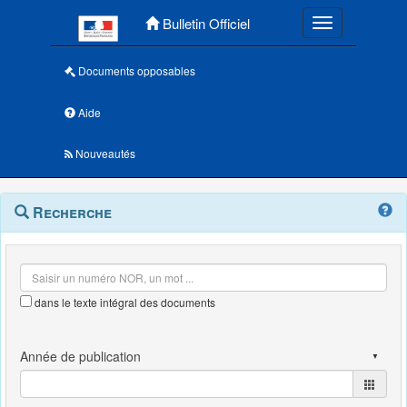
Menu principal
Bulletin Officiel
Toggle navigatio
Documents opposables
Aide
Nouveautés
Navigation
Menu
Recherche
contextuel
et
outils
annexes
dans le texte intégral des documents