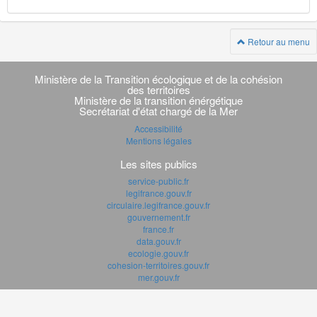
Retour au menu
Navigation
transverse
Ministère de la Transition écologique et de la cohésion
des territoires
Ministère de la transition énérgétique
Secrétariat d'état chargé de la Mer
Accessibilité
Mentions légales
Les sites publics
service-public.fr
legifrance.gouv.fr
circulaire.legifrance.gouv.fr
gouvernement.fr
france.fr
data.gouv.fr
ecologie.gouv.fr
cohesion-territoires.gouv.fr
mer.gouv.fr