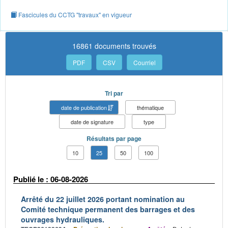
Fascicules du CCTG "travaux" en vigueur
16861 documents trouvés
PDF
CSV
Courriel
Tri par
date de publication
thématique
date de signature
type
Résultats par page
10
25
50
100
Publié le : 06-08-2026
Arrêté du 22 juillet 2026 portant nomination au
Comité technique permanent des barrages et des
ouvrages hydrauliques.