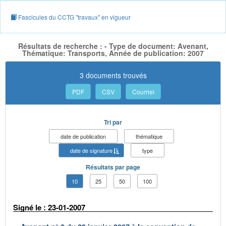
Fascicules du CCTG "travaux" en vigueur
Résultats de recherche : - Type de document: Avenant,
Thématique: Transports, Année de publication: 2007
3 documents trouvés
PDF
CSV
Courriel
Tri par
date de publication
thématique
date de signature
type
Résultats par page
10
25
50
100
Signé le : 23-01-2007