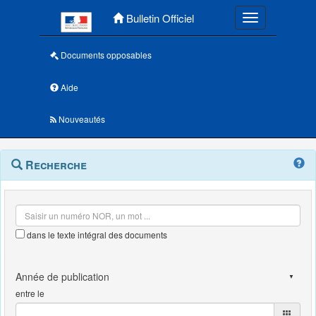
Menu principal
Bulletin Officiel
Toggle navigatio
Documents opposables
Aide
Nouveautés
Navigation
Menu
Recherche
contextuel
et
outils
annexes
dans le texte intégral des documents
entre le