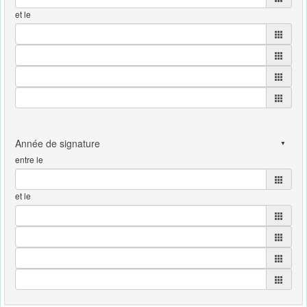
et le
entre le
et le