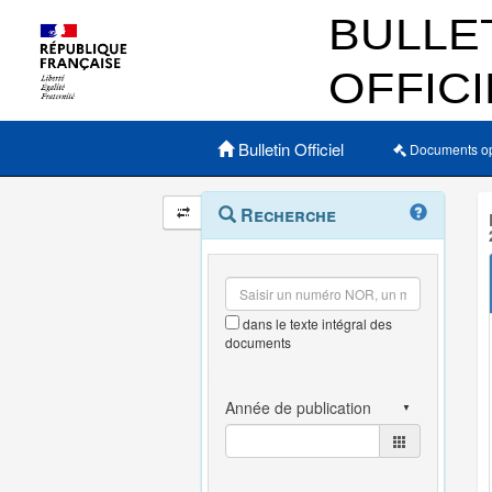
Menu principal
Bulletin Officiel
Documents o
Navigation
Menu
Recherche
contextuel
et
outils
annexes
dans le texte intégral des
documents