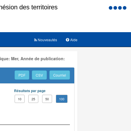
Menu
d'accessi
Nouveautés
Aide
ique: Mer, Année de publication:
PDF
CSV
Courriel
Résultats par page
10
25
50
100