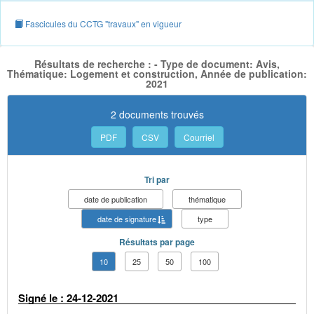
Fascicules du CCTG "travaux" en vigueur
Résultats de recherche : - Type de document: Avis,
Thématique: Logement et construction, Année de publication:
2021
2 documents trouvés
PDF
CSV
Courriel
Tri par
date de publication
thématique
date de signature
type
Résultats par page
10
25
50
100
Signé le : 24-12-2021