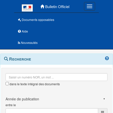
Menu principal
Bulletin Officiel
Toggle navigatio
Documents opposables
Aide
Nouveautés
Navigation
Menu
Recherche
contextuel
et
outils
annexes
dans le texte intégral des documents
entre le