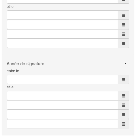
et le
entre le
et le