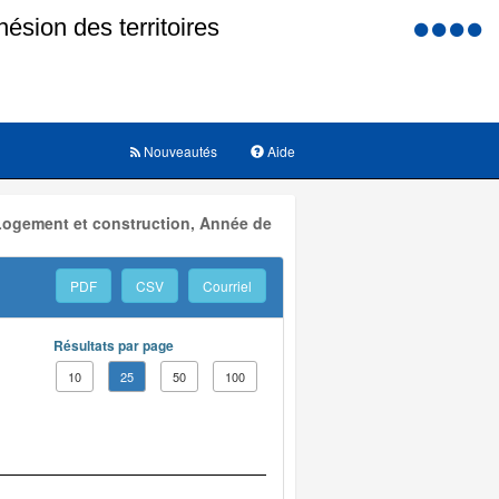
Menu
d'accessi
Nouveautés
Aide
 Logement et construction, Année de
PDF
CSV
Courriel
Résultats par page
10
25
50
100