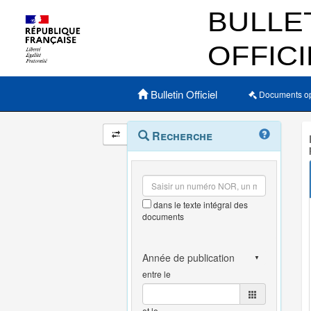
Menu principal
Bulletin Officiel
Documents o
Navigation
Menu
Recherche
contextuel
et
outils
annexes
dans le texte intégral des
documents
entre le
et le