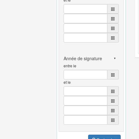
entre le
et le