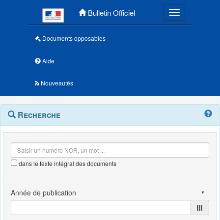
Menu principal
Bulletin Officiel
Toggle navigatio
Documents opposables
Aide
Nouveautés
Navigation
Menu
Recherche
contextuel
et
outils
annexes
dans le texte intégral des documents