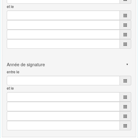
et le
entre le
et le