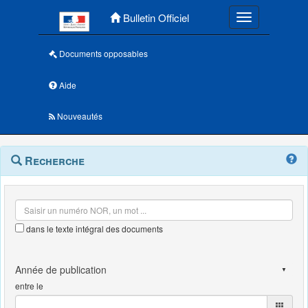
Menu principal
Bulletin Officiel
Toggle navigatio
Documents opposables
Aide
Nouveautés
Navigation
Menu
Recherche
contextuel
et
outils
annexes
dans le texte intégral des documents
entre le