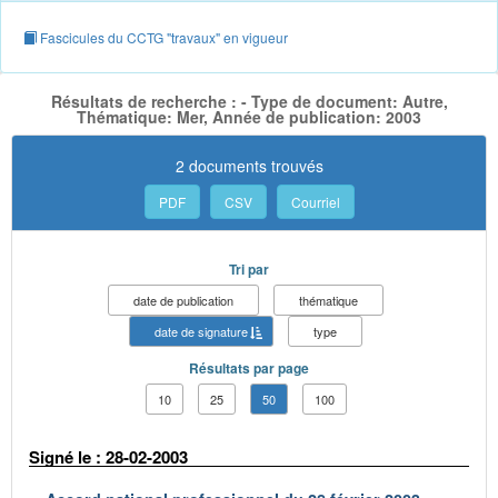
Fascicules du CCTG "travaux" en vigueur
Résultats de recherche : - Type de document: Autre,
Thématique: Mer, Année de publication: 2003
2 documents trouvés
PDF
CSV
Courriel
Tri par
date de publication
thématique
date de signature
type
Résultats par page
10
25
50
100
Signé le : 28-02-2003