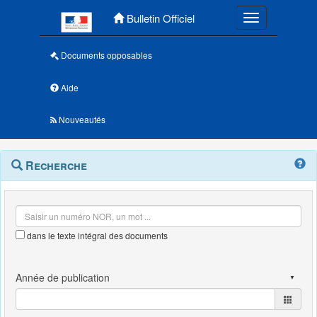
Menu principal
Bulletin Officiel
Toggle navigatio
Documents opposables
Aide
Nouveautés
Navigation
Menu
Recherche
contextuel
et
outils
annexes
dans le texte intégral des documents