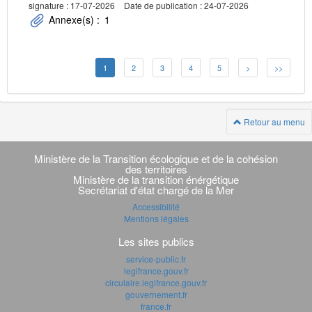
signature : 17-07-2026
Date de publication : 24-07-2026
Annexe(s) :
1
1
2
3
4
5
>
>>
Retour au menu
Navigation
transverse
Ministère de la Transition écologique et de la cohésion
des territoires
Ministère de la transition énérgétique
Secrétariat d'état chargé de la Mer
Accessibilité
Mentions légales
Les sites publics
service-public.fr
legifrance.gouv.fr
circulaire.legifrance.gouv.fr
gouvernement.fr
france.fr