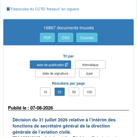
Fascicules du CCTG "travaux" en vigueur
16867 documents trouvés
PDF
CSV
Courriel
Tri par
date de publication
thématique
date de signature
type
Résultats par page
10
25
50
100
Publié le : 07-08-2026
Décision du 31 juillet 2026 relative à l’intérim des
fonctions de secrétaire général de la direction
générale de l’aviation civile.