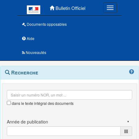
Menu principal
Bulletin Officiel
Toggle navigatio
Documents opposables
Aide
Nouveautés
Navigation
Menu
Recherche
contextuel
et
outils
annexes
dans le texte intégral des documents