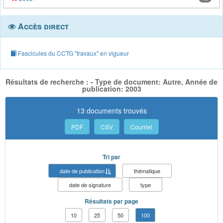
Accès direct
Fascicules du CCTG "travaux" en vigueur
Résultats de recherche : - Type de document: Autre, Année de
publication: 2003
13 documents trouvés
PDF
CSV
Courriel
Tri par
date de publication
thématique
date de signature
type
Résultats par page
10
25
50
100