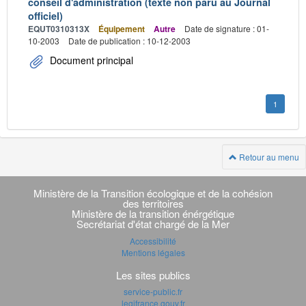
conseil d'administration (texte non paru au Journal
officiel)
EQUT0310313X
Équipement
Autre
Date de signature : 01-
10-2003
Date de publication : 10-12-2003
Document principal
1
Retour au menu
Navigation
transverse
Ministère de la Transition écologique et de la cohésion
des territoires
Ministère de la transition énérgétique
Secrétariat d'état chargé de la Mer
Accessibilité
Mentions légales
Les sites publics
service-public.fr
legifrance.gouv.fr