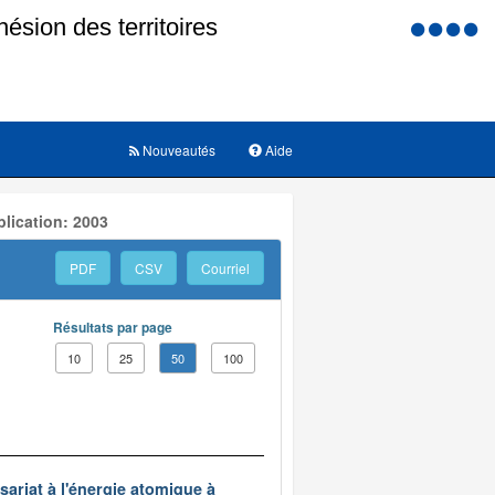
Menu
d'accessi
Nouveautés
Aide
lication: 2003
PDF
CSV
Courriel
Résultats par page
10
25
50
100
ariat à l'énergie atomique à