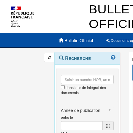
Menu principal
Bulletin Officiel
Documents o
Navigation
Menu
Recherche
contextuel
et
outils
annexes
dans le texte intégral des
documents
entre le
et le