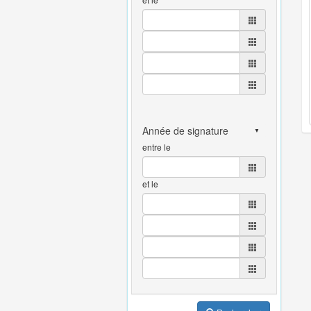
entre le
et le