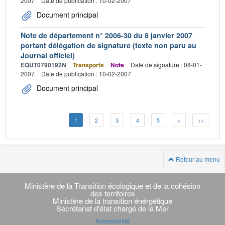
2007
Date de publication : 10-02-2007
Document principal
Note de département n° 2006-30 du 8 janvier 2007
portant délégation de signature (texte non paru au
Journal officiel)
EQUT0790192N
Transports
Note
Date de signature : 08-01-
2007
Date de publication : 10-02-2007
Document principal
1
2
3
4
5
>
>>
Retour au menu
Navigation
transverse
Ministère de la Transition écologique et de la cohésion
des territoires
Ministère de la transition énérgétique
Secrétariat d'état chargé de la Mer
Accessibilité