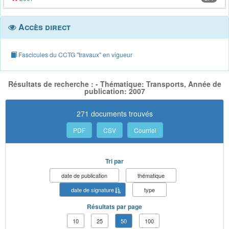
Accès direct
Fascicules du CCTG "travaux" en vigueur
Résultats de recherche : - Thématique: Transports, Année de
publication: 2007
271 documents trouvés
PDF
CSV
Courriel
Tri par
date de publication
thématique
date de signature
type
Résultats par page
10
25
50
100