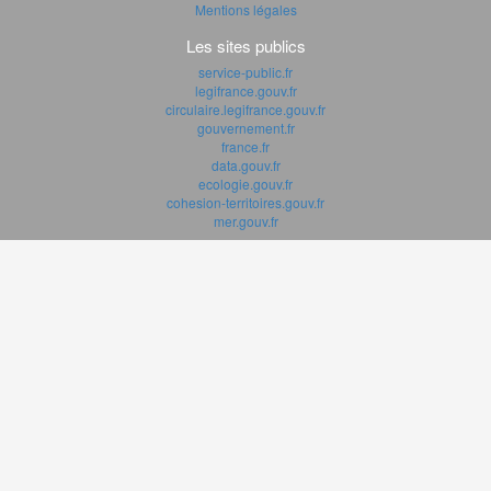
Mentions légales
Les sites publics
service-public.fr
legifrance.gouv.fr
circulaire.legifrance.gouv.fr
gouvernement.fr
france.fr
data.gouv.fr
ecologie.gouv.fr
cohesion-territoires.gouv.fr
mer.gouv.fr