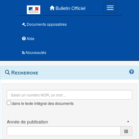
Menu principal
Bulletin Officiel
Toggle navigatio
Documents opposables
Aide
Nouveautés
Navigation
Menu
Recherche
contextuel
et
outils
annexes
dans le texte intégral des documents