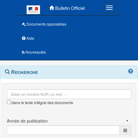
Menu principal
Bulletin Officiel
Toggle navigatio
Documents opposables
Aide
Nouveautés
Navigation
Menu
Recherche
contextuel
et
outils
annexes
dans le texte intégral des documents