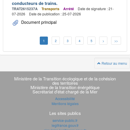
conducteurs de trains.
TRAT2615237A
Transports
Arrêté
Date de signature : 21-
07-2026
Date de publication : 25-07-2026
Document principal
1
2
3
4
5
>
>>
Retour au menu
Navigation
transverse
Ministère de la Transition écologique et de la cohésion
des territoires
Ministère de la transition énérgétique
Secrétariat d'état chargé de la Mer
Accessibilité
Mentions légales
Les sites publics
service-public.fr
legifrance.gouv.fr