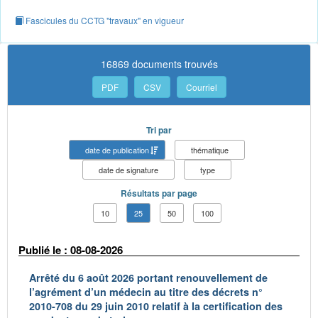
Fascicules du CCTG "travaux" en vigueur
16869 documents trouvés
PDF
CSV
Courriel
Tri par
date de publication
thématique
date de signature
type
Résultats par page
10
25
50
100
Publié le : 08-08-2026
Arrêté du 6 août 2026 portant renouvellement de
l’agrément d’un médecin au titre des décrets n°
2010-708 du 29 juin 2010 relatif à la certification des