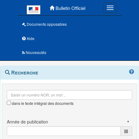
Menu principal
Bulletin Officiel
Toggle navigatio
Documents opposables
Aide
Nouveautés
Navigation
Menu
Recherche
contextuel
et
outils
annexes
dans le texte intégral des documents