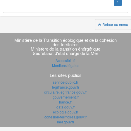
1
Retour au menu
Navigation
transverse
Ministère de la Transition écologique et de la cohésion
des territoires
Ministère de la transition énérgétique
Secrétariat d'état chargé de la Mer
Accessibilité
Mentions légales
Les sites publics
service-public.fr
legifrance.gouv.fr
circulaire.legifrance.gouv.fr
gouvernement.fr
france.fr
data.gouv.fr
ecologie.gouv.fr
cohesion-territoires.gouv.fr
mer.gouv.fr