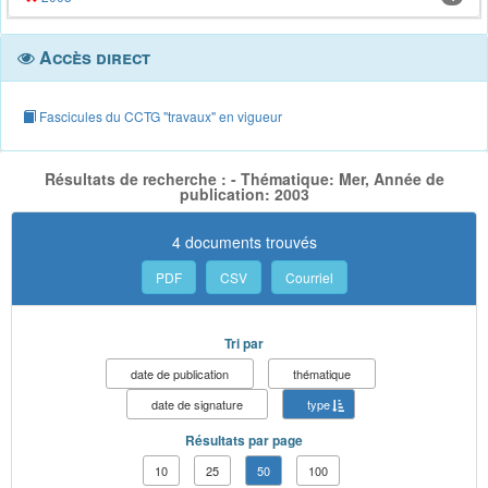
Accès direct
Fascicules du CCTG "travaux" en vigueur
Résultats de recherche : - Thématique: Mer, Année de
publication: 2003
4 documents trouvés
PDF
CSV
Courriel
Tri par
date de publication
thématique
date de signature
type
Résultats par page
10
25
50
100