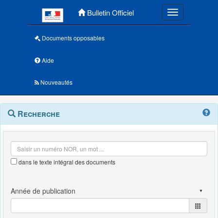
Menu principal
Bulletin Officiel
Toggle navigatio
Documents opposables
Aide
Nouveautés
Navigation
Menu
Recherche
contextuel
et
outils
annexes
dans le texte intégral des documents