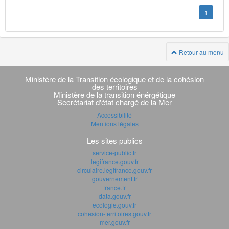
1
Retour au menu
Navigation
transverse
Ministère de la Transition écologique et de la cohésion
des territoires
Ministère de la transition énérgétique
Secrétariat d'état chargé de la Mer
Accessibilité
Mentions légales
Les sites publics
service-public.fr
legifrance.gouv.fr
circulaire.legifrance.gouv.fr
gouvernement.fr
france.fr
data.gouv.fr
ecologie.gouv.fr
cohesion-territoires.gouv.fr
mer.gouv.fr