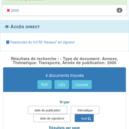
2000
4
Accès direct
Fascicules du CCTG "travaux" en vigueur
Résultats de recherche : - Type de document: Annexe,
Thématique: Transports, Année de publication: 2000
4 documents trouvés
PDF
CSV
Courriel
Tri par
date de publication
thématique
date de signature
type
Résultats par page