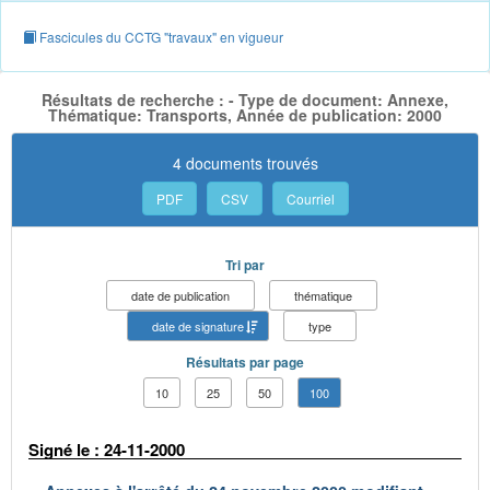
Fascicules du CCTG "travaux" en vigueur
Résultats de recherche : - Type de document: Annexe,
Thématique: Transports, Année de publication: 2000
4 documents trouvés
PDF
CSV
Courriel
Tri par
date de publication
thématique
date de signature
type
Résultats par page
10
25
50
100
Signé le : 24-11-2000