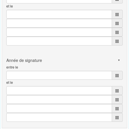
et le
entre le
et le