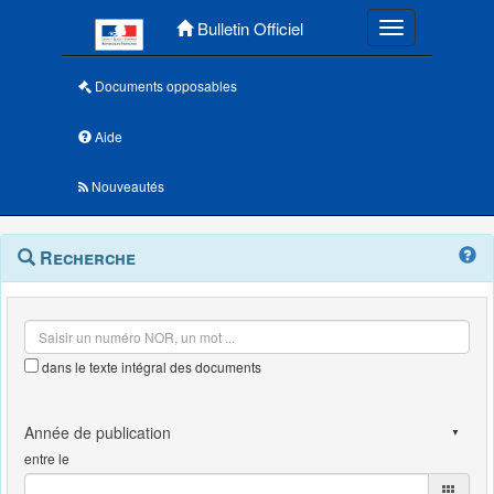
Menu principal
Bulletin Officiel
Toggle navigatio
Documents opposables
Aide
Nouveautés
Navigation
Menu
Recherche
contextuel
et
outils
annexes
dans le texte intégral des documents
entre le