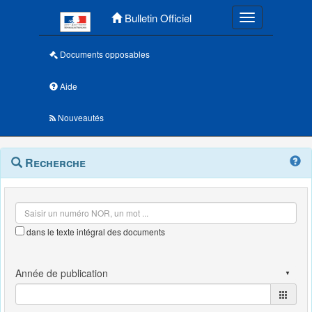
Menu principal
Bulletin Officiel
Toggle navigatio
Documents opposables
Aide
Nouveautés
Navigation
Menu
Recherche
contextuel
et
outils
annexes
dans le texte intégral des documents