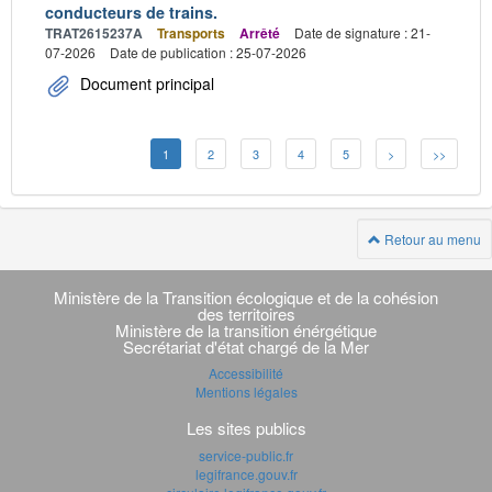
conducteurs de trains.
TRAT2615237A
Transports
Arrêté
Date de signature : 21-
07-2026
Date de publication : 25-07-2026
Document principal
1
2
3
4
5
>
>>
Retour au menu
Navigation
transverse
Ministère de la Transition écologique et de la cohésion
des territoires
Ministère de la transition énérgétique
Secrétariat d'état chargé de la Mer
Accessibilité
Mentions légales
Les sites publics
service-public.fr
legifrance.gouv.fr