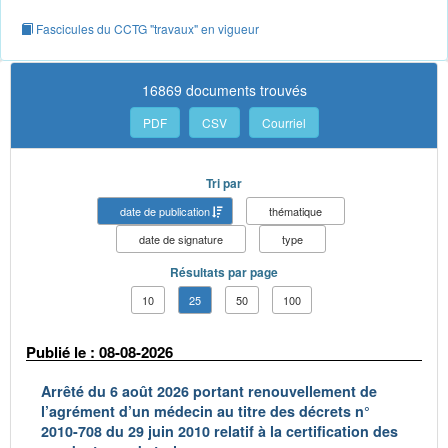
Fascicules du CCTG "travaux" en vigueur
16869 documents trouvés
PDF
CSV
Courriel
Tri par
date de publication
thématique
date de signature
type
Résultats par page
10
25
50
100
Publié le : 08-08-2026
Arrêté du 6 août 2026 portant renouvellement de
l’agrément d’un médecin au titre des décrets n°
2010-708 du 29 juin 2010 relatif à la certification des