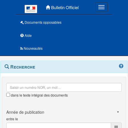
Menu principal
Bulletin Officiel
Toggle navigatio
Documents opposables
Aide
Nouveautés
Navigation
Menu
Recherche
contextuel
et
outils
annexes
dans le texte intégral des documents
entre le