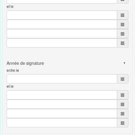
et le
entre le
et le