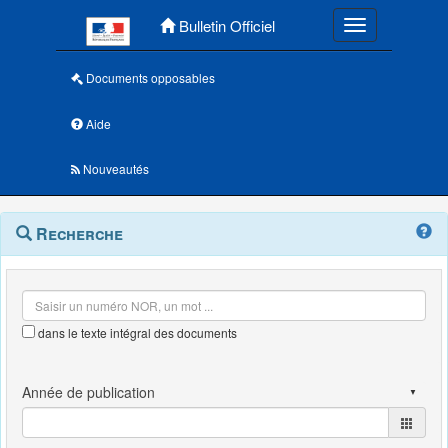
Menu principal
Bulletin Officiel
Toggle navigatio
Documents opposables
Aide
Nouveautés
Navigation
Menu
Recherche
contextuel
et
outils
annexes
dans le texte intégral des documents