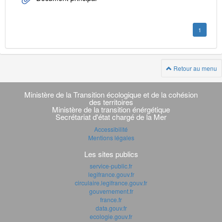
1
Retour au menu
Navigation
transverse
Ministère de la Transition écologique et de la cohésion
des territoires
Ministère de la transition énérgétique
Secrétariat d'état chargé de la Mer
Accessibilité
Mentions légales
Les sites publics
service-public.fr
legifrance.gouv.fr
circulaire.legifrance.gouv.fr
gouvernement.fr
france.fr
data.gouv.fr
ecologie.gouv.fr