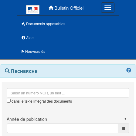
Menu principal
Bulletin Officiel
Toggle navigatio
Documents opposables
Aide
Nouveautés
Navigation
Menu
Recherche
contextuel
et
outils
annexes
dans le texte intégral des documents