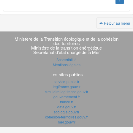
1
Retour au menu
Navigation
transverse
Ministère de la Transition écologique et de la cohésion
des territoires
Ministère de la transition énérgétique
Secrétariat d'état chargé de la Mer
Accessibilité
Mentions légales
Les sites publics
service-public.fr
legifrance.gouv.fr
circulaire.legifrance.gouv.fr
gouvernement.fr
france.fr
data.gouv.fr
ecologie.gouv.fr
cohesion-territoires.gouv.fr
mer.gouv.fr