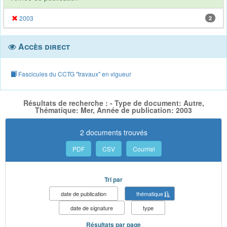
2003
2
Accès direct
Fascicules du CCTG "travaux" en vigueur
Résultats de recherche : - Type de document: Autre,
Thématique: Mer, Année de publication: 2003
2 documents trouvés
PDF
CSV
Courriel
Tri par
date de publication
thématique
date de signature
type
Résultats par page