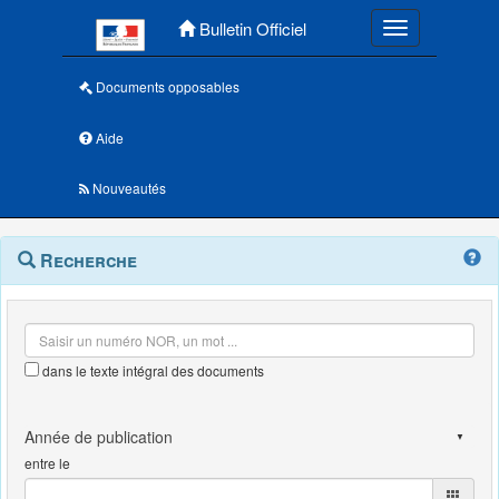
Menu principal
Bulletin Officiel
Toggle navigatio
Documents opposables
Aide
Nouveautés
Navigation
Menu
Recherche
contextuel
et
outils
annexes
dans le texte intégral des documents
entre le