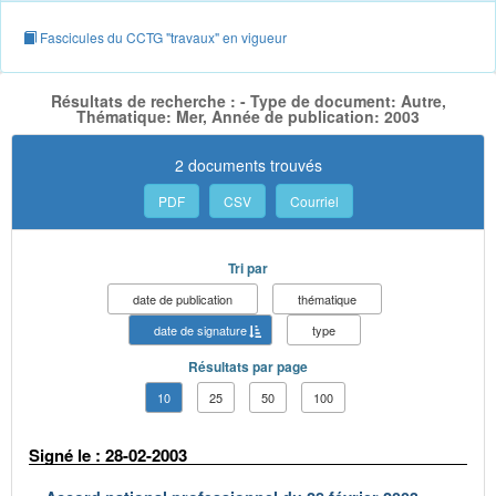
Fascicules du CCTG "travaux" en vigueur
Résultats de recherche : - Type de document: Autre,
Thématique: Mer, Année de publication: 2003
2 documents trouvés
PDF
CSV
Courriel
Tri par
date de publication
thématique
date de signature
type
Résultats par page
10
25
50
100
Signé le : 28-02-2003