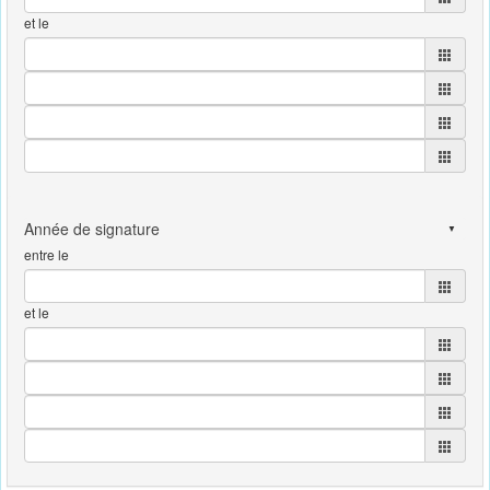
et le
entre le
et le