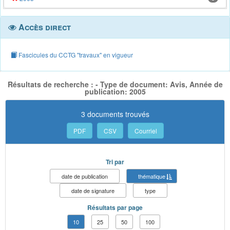
Accès direct
Fascicules du CCTG "travaux" en vigueur
Résultats de recherche : - Type de document: Avis, Année de
publication: 2005
3 documents trouvés
PDF
CSV
Courriel
Tri par
date de publication
thématique
date de signature
type
Résultats par page
10
25
50
100