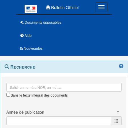
Menu principal
Bulletin Officiel
Toggle navigatio
Documents opposables
Aide
Nouveautés
Navigation
Menu
Recherche
contextuel
et
outils
annexes
dans le texte intégral des documents