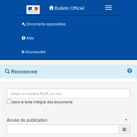
Menu principal
Bulletin Officiel
Toggle navigatio
Documents opposables
Aide
Nouveautés
Navigation
Menu
Recherche
contextuel
et
outils
annexes
dans le texte intégral des documents