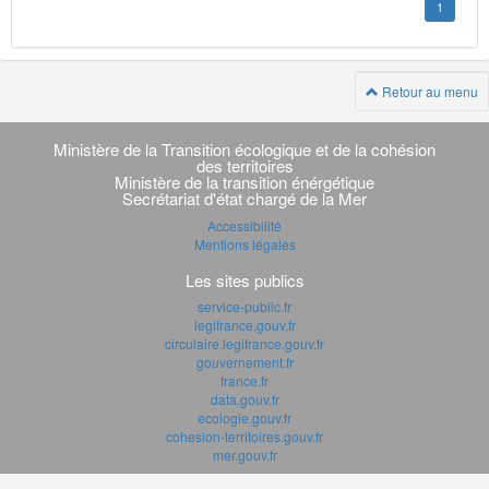
1
Retour au menu
Navigation
transverse
Ministère de la Transition écologique et de la cohésion
des territoires
Ministère de la transition énérgétique
Secrétariat d'état chargé de la Mer
Accessibilité
Mentions légales
Les sites publics
service-public.fr
legifrance.gouv.fr
circulaire.legifrance.gouv.fr
gouvernement.fr
france.fr
data.gouv.fr
ecologie.gouv.fr
cohesion-territoires.gouv.fr
mer.gouv.fr