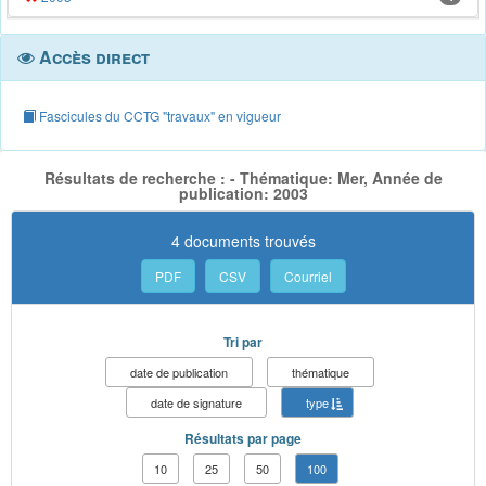
Accès direct
Fascicules du CCTG "travaux" en vigueur
Résultats de recherche : - Thématique: Mer, Année de
publication: 2003
4 documents trouvés
PDF
CSV
Courriel
Tri par
date de publication
thématique
date de signature
type
Résultats par page
10
25
50
100