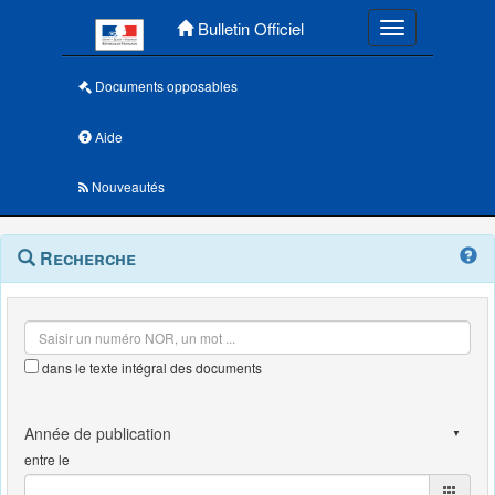
Menu principal
Bulletin Officiel
Toggle navigatio
Documents opposables
Aide
Nouveautés
Navigation
Menu
Recherche
contextuel
et
outils
annexes
dans le texte intégral des documents
entre le