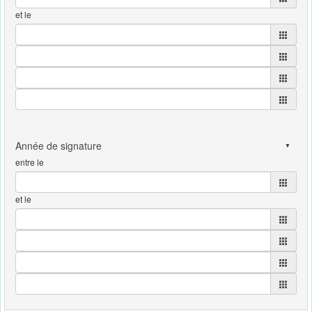
et le
entre le
et le