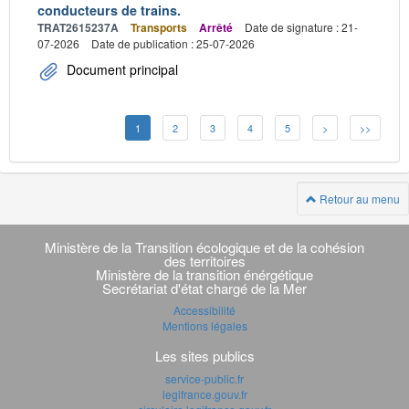
conducteurs de trains.
TRAT2615237A
Transports
Arrêté
Date de signature : 21-
07-2026
Date de publication : 25-07-2026
Document principal
1
2
3
4
5
>
>>
Retour au menu
Navigation
transverse
Ministère de la Transition écologique et de la cohésion
des territoires
Ministère de la transition énérgétique
Secrétariat d'état chargé de la Mer
Accessibilité
Mentions légales
Les sites publics
service-public.fr
legifrance.gouv.fr