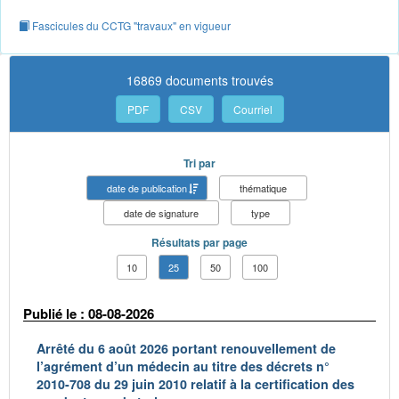
Fascicules du CCTG "travaux" en vigueur
16869 documents trouvés
PDF
CSV
Courriel
Tri par
date de publication
thématique
date de signature
type
Résultats par page
10
25
50
100
Publié le : 08-08-2026
Arrêté du 6 août 2026 portant renouvellement de
l’agrément d’un médecin au titre des décrets n°
2010-708 du 29 juin 2010 relatif à la certification des