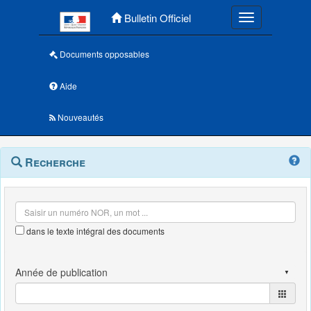
Menu principal
Bulletin Officiel
Toggle navigatio
Documents opposables
Aide
Nouveautés
Navigation
Menu
Recherche
contextuel
et
outils
annexes
dans le texte intégral des documents