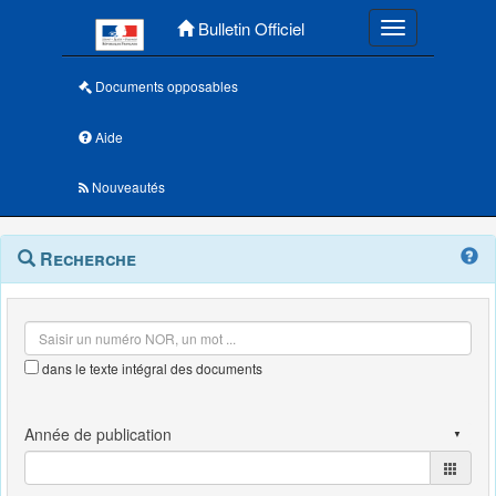
Menu principal
Bulletin Officiel
Toggle navigatio
Documents opposables
Aide
Nouveautés
Navigation
Menu
Recherche
contextuel
et
outils
annexes
dans le texte intégral des documents