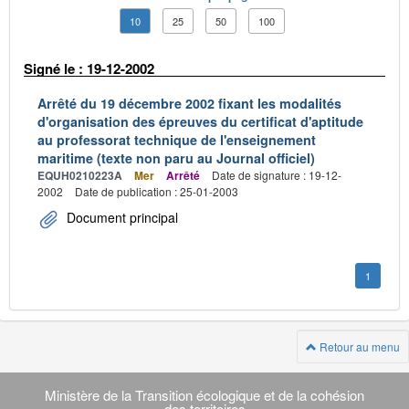
10
25
50
100
Signé le : 19-12-2002
Arrêté du 19 décembre 2002 fixant les modalités
d'organisation des épreuves du certificat d'aptitude
au professorat technique de l'enseignement
maritime (texte non paru au Journal officiel)
EQUH0210223A
Mer
Arrêté
Date de signature : 19-12-
2002
Date de publication : 25-01-2003
Document principal
1
Retour au menu
Navigation
transverse
Ministère de la Transition écologique et de la cohésion
des territoires