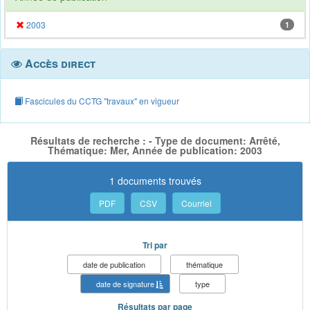
2003
1
Accès direct
Fascicules du CCTG "travaux" en vigueur
Résultats de recherche : - Type de document: Arrêté,
Thématique: Mer, Année de publication: 2003
1 documents trouvés
PDF
CSV
Courriel
Tri par
date de publication
thématique
date de signature
type
Résultats par page