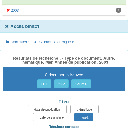
2003
2
Accès direct
Fascicules du CCTG "travaux" en vigueur
Résultats de recherche : - Type de document: Autre,
Thématique: Mer, Année de publication: 2003
2 documents trouvés
PDF
CSV
Courriel
Tri par
date de publication
thématique
date de signature
type
Résultats par page