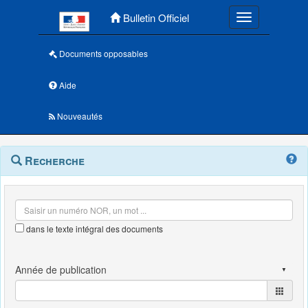
Menu principal
Bulletin Officiel
Toggle navigatio
Documents opposables
Aide
Nouveautés
Navigation
Menu
Recherche
contextuel
et
outils
annexes
dans le texte intégral des documents