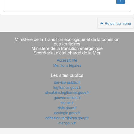
1
Retour au menu
Navigation
transverse
Ministère de la Transition écologique et de la cohésion
des territoires
Ministère de la transition énérgétique
Secrétariat d'état chargé de la Mer
Accessibilité
Mentions légales
Les sites publics
service-public.fr
legifrance.gouv.fr
circulaire.legifrance.gouv.fr
gouvernement.fr
france.fr
data.gouv.fr
ecologie.gouv.fr
cohesion-territoires.gouv.fr
mer.gouv.fr