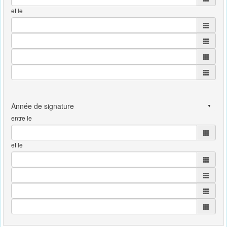
et le
entre le
et le