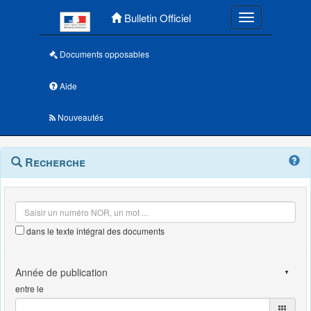
Menu principal
Bulletin Officiel
Toggle navigatio
Documents opposables
Aide
Nouveautés
Navigation
Menu
Recherche
contextuel
et
outils
annexes
dans le texte intégral des documents
entre le