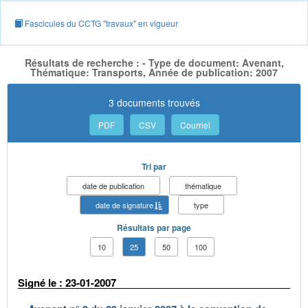
Fascicules du CCTG "travaux" en vigueur
Résultats de recherche : - Type de document: Avenant,
Thématique: Transports, Année de publication: 2007
3 documents trouvés
PDF
CSV
Courriel
Tri par
date de publication
thématique
date de signature
type
Résultats par page
10
25
50
100
Signé le : 23-01-2007