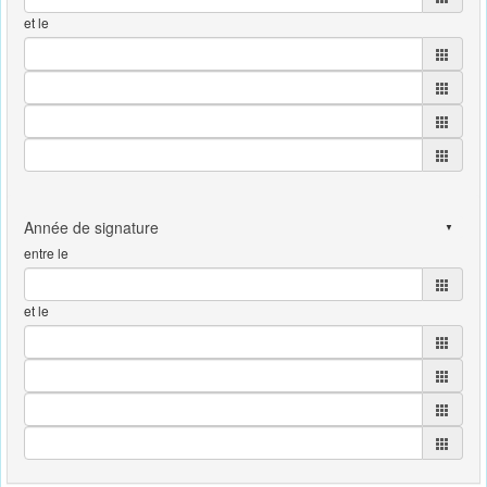
et le
entre le
et le