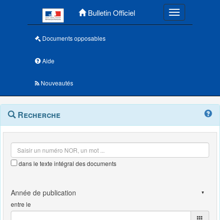
Menu principal
Bulletin Officiel
Toggle navigatio
Documents opposables
Aide
Nouveautés
Navigation
Menu
Recherche
contextuel
et
outils
annexes
dans le texte intégral des documents
entre le