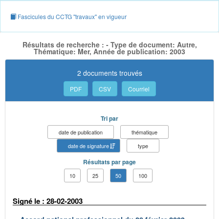
Fascicules du CCTG "travaux" en vigueur
Résultats de recherche : - Type de document: Autre,
Thématique: Mer, Année de publication: 2003
2 documents trouvés
PDF
CSV
Courriel
Tri par
date de publication
thématique
date de signature
type
Résultats par page
10
25
50
100
Signé le : 28-02-2003