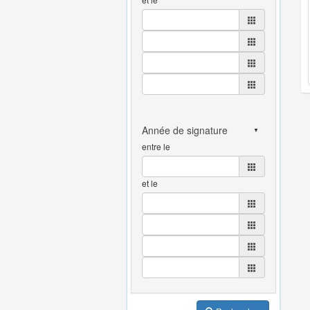
entre le
et le