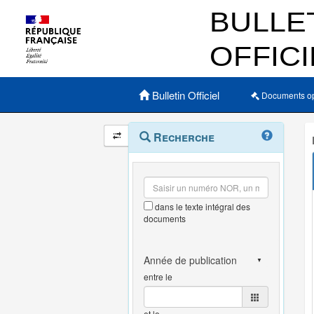
Menu principal
Bulletin Officiel
Documents o
Navigation
Menu
Recherche
contextuel
et
outils
annexes
dans le texte intégral des
documents
entre le
et le