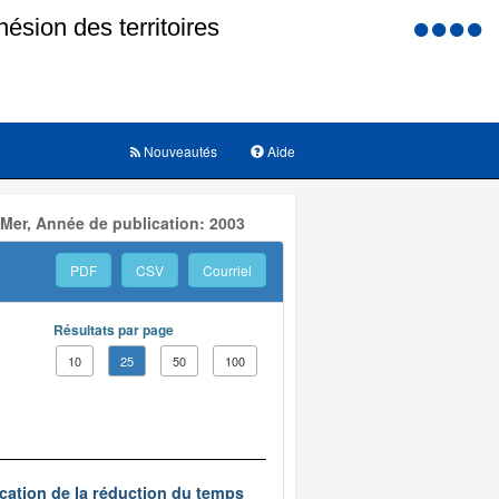
Menu
d'accessi
Nouveautés
Aide
 Mer, Année de publication: 2003
PDF
CSV
Courriel
Résultats par page
10
25
50
100
ication de la réduction du temps