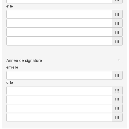
et le
entre le
et le