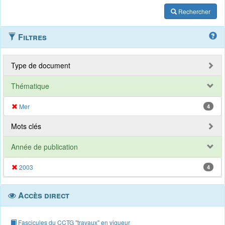
Rechercher
Filtres
Type de document
Thématique
Mer
4
Mots clés
Année de publication
2003
4
Accès direct
Fascicules du CCTG "travaux" en vigueur