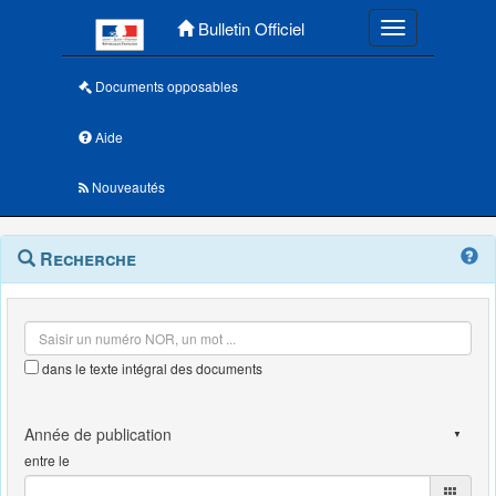
Menu principal
Bulletin Officiel
Toggle navigatio
Documents opposables
Aide
Nouveautés
Navigation
Menu
Recherche
contextuel
et
outils
annexes
dans le texte intégral des documents
entre le