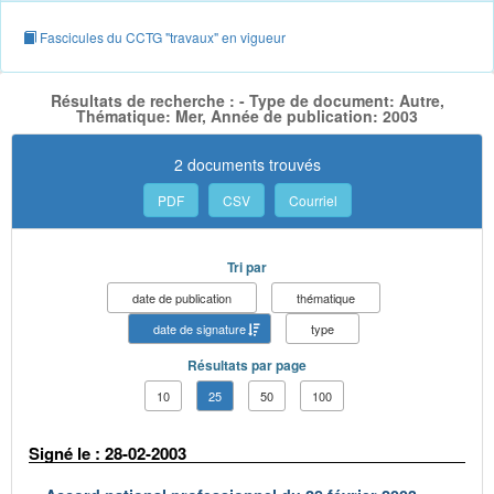
Fascicules du CCTG "travaux" en vigueur
Résultats de recherche : - Type de document: Autre,
Thématique: Mer, Année de publication: 2003
2 documents trouvés
PDF
CSV
Courriel
Tri par
date de publication
thématique
date de signature
type
Résultats par page
10
25
50
100
Signé le : 28-02-2003