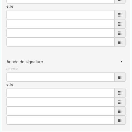
et le
entre le
et le