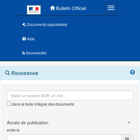
Menu principal
Bulletin Officiel
Toggle navigatio
Documents opposables
Aide
Nouveautés
Navigation
Menu
Recherche
contextuel
et
outils
annexes
dans le texte intégral des documents
entre le