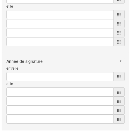
et le
entre le
et le