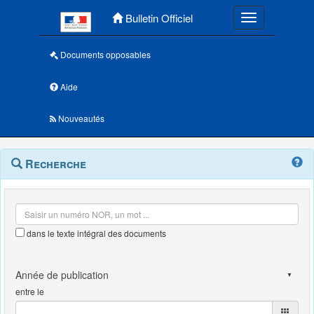
Menu principal
Bulletin Officiel
Toggle navigatio
Documents opposables
Aide
Nouveautés
Navigation
Menu
Recherche
contextuel
et
outils
annexes
dans le texte intégral des documents
entre le