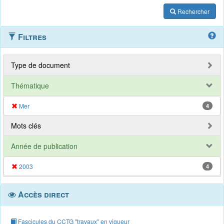
Rechercher
Filtres
Type de document
Thématique
Mer
4
Mots clés
Année de publication
2003
4
Accès direct
Fascicules du CCTG "travaux" en vigueur