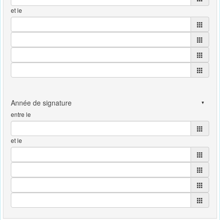
et le
entre le
et le