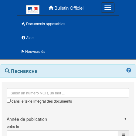
Menu principal
Bulletin Officiel
Toggle navigatio
Documents opposables
Aide
Nouveautés
Navigation
Menu
Recherche
contextuel
et
outils
annexes
dans le texte intégral des documents
entre le